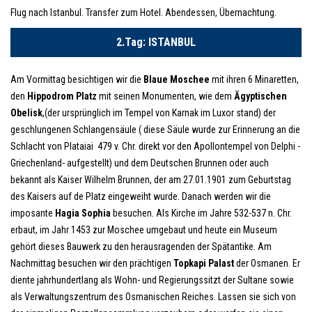
Flug nach Istanbul. Transfer zum Hotel. Abendessen, Übernachtung.
2.Tag: ISTANBUL
Am Vormittag besichtigen wir die
Blaue Moschee
mit ihren 6 Minaretten,
den
Hippodrom Platz
mit seinen Monumenten, wie dem
Ägyptischen
Obelisk
,(der ursprünglich im Tempel von Karnak im Luxor stand) der
geschlungenen Schlangensäule ( diese Säule wurde zur Erinnerung an die
Schlacht von Plataiai 479 v. Chr. direkt vor den Apollontempel von Delphi -
Griechenland- aufgestellt) und dem Deutschen Brunnen oder auch
bekannt als Kaiser Wilhelm Brunnen, der am 27.01.1901 zum Geburtstag
des Kaisers auf de Platz eingeweiht wurde. Danach werden wir die
imposante
Hagia Sophia
besuchen. Als Kirche im Jahre 532-537 n. Chr.
erbaut, im Jahr 1453 zur Moschee umgebaut und heute ein Museum
gehört dieses Bauwerk zu den herausragenden der Spätantike. Am
Nachmittag besuchen wir den prächtigen
Topkapi Palast
der Osmanen. Er
diente jahrhundertlang als Wohn- und Regierungssitzt der Sultane sowie
als Verwaltungszentrum des Osmanischen Reiches. Lassen sie sich von