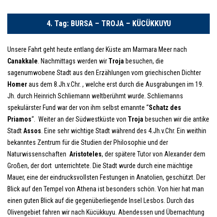
4. Tag: BURSA – TROJA – KÜCÜKKUYU
Unsere Fahrt geht heute entlang der Küste am Marmara Meer nach
Canakkale
. Nachmittags werden wir
Troja
besuchen, die
sagenumwobene Stadt aus den Erzählungen vom griechischen Dichter
Homer
aus dem 8.Jh.v.Chr. , welche erst durch die Ausgrabungen im 19.
Jh. durch Heinrich Schliemann weltberühmt wurde. Schliemanns
spekulärster Fund war der von ihm selbst ernannte ‘‘
Schatz des
Priamos
‘‘. Weiter an der Südwestküste von
Troja
besuchen wir die antike
Stadt
Assos
. Eine sehr wichtige Stadt während des 4.Jh.v.Chr. Ein weithin
bekanntes Zentrum für die Studien der Philosophie und der
Naturwissenschaften
Aristoteles
, der spätere Tutor von Alexander dem
Großen, der dort unterrichtete. Die Stadt wurde durch eine mächtige
Mauer, eine der eindrucksvollsten Festungen in Anatolien, geschützt. Der
Blick auf den Tempel von Athena ist besonders schön. Von hier hat man
einen guten Blick auf die gegenüberliegende Insel Lesbos. Durch das
Olivengebiet fahren wir nach Kücükkuyu. Abendessen und Übernachtung