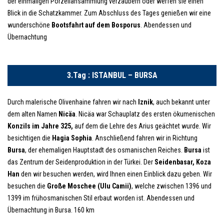
der einmaligen Porzellansammlung verzaubern oder werfen sie einen
Blick in die Schatzkammer. Zum Abschluss des Tages genießen wir eine
wunderschöne
Bootsfahrt auf dem Bosporus
. Abendessen und
Übernachtung
3.Tag : ISTANBUL – BURSA
Durch malerische Olivenhaine fahren wir nach
Iznik
, auch bekannt unter
dem alten Namen
Nicäa
. Nicäa war Schauplatz des ersten ökumenischen
Konzils im Jahre 325,
auf dem die Lehre des Arius geächtet wurde. Wir
besichtigen die
Hagia Sophia
. Anschließend fahren wir in Richtung
Bursa
, der ehemaligen Hauptstadt des osmanischen Reiches.
Bursa
ist
das Zentrum der Seidenproduktion in der Türkei. Der
Seidenbasar, Koza
Han
den wir besuchen werden, wird Ihnen einen Einblick dazu geben. Wir
besuchen die
Große Moschee (Ulu Camii)
, welche zwischen 1396 und
1399 im frühosmanischen Stil erbaut worden ist. Abendessen und
Übernachtung in Bursa. 160 km