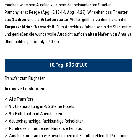
machen wir einen Ausflug zu einem der bekanntesten Städten
Pamphyliens;
Perge
(Apg 13,13-14, Apg 14,25). Wir sehen das
Theater
,
das
Stadion
und die
Arkadenstraße
. Weiter geht es zu dem bekannten
Karpuzkaldrian-Wasserfall
. Zum Abschluss fahren wir in die Stadtmitte
und genießen die wundervolle Aussicht auf den
alten Hafen
v
on Antalya
.
Übernachtung in Antalya. 50 km
10.Tag: RÜCKFLUG
Transfer zum Flughafen
Inklusive Leistungen:
✓ Alle Transfers
✓ 9 x Übernachtung in 4/5 Sterne Hotels
✓ 9 x Frühstück und Abendessen
✓ deutschsprachige, fachkundige Reiseleiter
✓ Rundreise im modernen klimatisierten Bus
✓ Ausflugsprogramm wie beschrieben mit Eintrittsgeldern lt. Programm