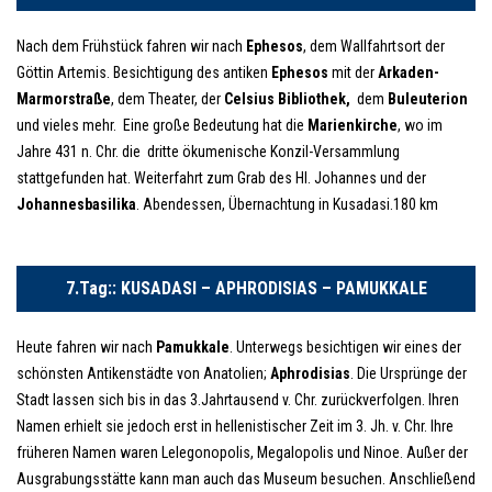
Nach dem Frühstück fahren wir nach
Ephesos
, dem Wallfahrtsort der
Göttin Artemis. Besichtigung des antiken
Ephesos
mit der
Arkaden-
Marmorstraße
, dem Theater, der
Celsius Bibliothek,
dem
Buleuterion
und vieles mehr. Eine große Bedeutung hat die
Marienkirche
, wo im
Jahre 431 n. Chr. die dritte ökumenische Konzil-Versammlung
stattgefunden hat. Weiterfahrt zum Grab des Hl. Johannes und der
Johannesbasilika
. Abendessen, Übernachtung in Kusadasi.180 km
7.Tag:: KUSADASI – APHRODISIAS – PAMUKKALE
Heute fahren wir nach
Pamukkale
. Unterwegs besichtigen wir eines der
schönsten Antikenstädte von Anatolien;
Aphrodisias
. Die Ursprünge der
Stadt lassen sich bis in das 3.Jahrtausend v. Chr. zurückverfolgen. Ihren
Namen erhielt sie jedoch erst in hellenistischer Zeit im 3. Jh. v. Chr. Ihre
früheren Namen waren Lelegonopolis, Megalopolis und Ninoe. Außer der
Ausgrabungsstätte kann man auch das Museum besuchen. Anschließend