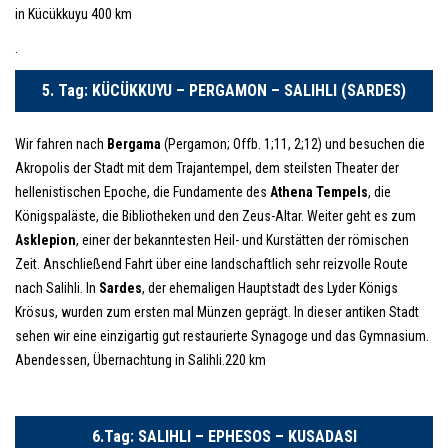
in Kücükkuyu 400 km
.
5. Tag: KÜCÜKKUYU – PERGAMON – SALIHLI (SARDES)
Wir fahren nach
Bergama
(Pergamon; Offb. 1;11, 2;12) und besuchen die
Akropolis der Stadt mit dem Trajantempel, dem steilsten Theater der
hellenistischen Epoche, die Fundamente des
Athena Tempels
, die
Königspaläste, die Bibliotheken und den Zeus-Altar. Weiter geht es zum
Asklepion
, einer der bekanntesten Heil- und Kurstätten der römischen
Zeit. Anschließend Fahrt über eine landschaftlich sehr reizvolle Route
nach Salihli. In
Sardes
, der ehemaligen Hauptstadt des Lyder Königs
Krösus, wurden zum ersten mal Münzen geprägt. In dieser antiken Stadt
sehen wir eine einzigartig gut restaurierte Synagoge und das Gymnasium.
Abendessen, Übernachtung in Salihli.220 km
6.Tag: SALIHLI – EPHESOS – KUSADASI