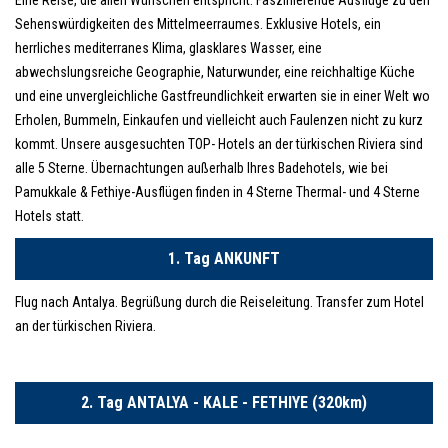
Eine Reise, die allen Wünschen entspricht. Faszinierende Ausflüge zu den
Sehenswürdigkeiten des Mittelmeerraumes. Exklusive Hotels, ein
herrliches mediterranes Klima, glasklares Wasser, eine
abwechslungsreiche Geographie, Naturwunder, eine reichhaltige Küche
und eine unvergleichliche Gastfreundlichkeit erwarten sie in einer Welt wo
Erholen, Bummeln, Einkaufen und vielleicht auch Faulenzen nicht zu kurz
kommt. Unsere ausgesuchten TOP- Hotels an der türkischen Riviera sind
alle 5 Sterne. Übernachtungen außerhalb Ihres Badehotels, wie bei
Pamukkale & Fethiye-Ausflügen finden in 4 Sterne Thermal- und 4 Sterne
Hotels statt.
1. Tag ANKUNFT
Flug nach Antalya. Begrüßung durch die Reiseleitung. Transfer zum Hotel
an der türkischen Riviera.
2. Tag ANTALYA - KALE - FETHIYE (320km)