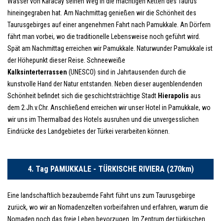
Wasser von Karacay seinen Weg in die mächtigen Ketten des Taurus
hineingegraben hat. Am Nachmittag genießen wir die Schönheit des
Taurusgebirges auf einer angenehmen Fahrt nach Pamukkale. An Dörfern
fährt man vorbei, wo die traditionelle Lebensweise noch geführt wird.
Spät am Nachmittag erreichen wir Pamukkale. Naturwunder Pamukkale ist
der Höhepunkt dieser Reise. Schneeweiße
Kalksinterterrassen
(UNESCO) sind in Jahrtausenden durch die
kunstvolle Hand der Natur entstanden. Neben dieser augenblendenden
Schönheit befindet sich die geschichtsträchtige Stadt
Hierapolis
aus
dem 2.Jh.v.Chr. Anschließend erreichen wir unser Hotel in Pamukkale, wo
wir uns im Thermalbad des Hotels ausruhen und die unvergesslichen
Eindrücke des Landgebietes der Türkei verarbeiten können.
4. Tag PAMUKKALE - TÜRKISCHE RIVIERA (270km)
Eine landschaftlich bezaubernde Fahrt führt uns zum Taurusgebirge
zurück, wo wir an Nomadenzelten vorbeifahren und erfahren, warum die
Nomaden noch das freie Leben bevorzugen. Im Zentrum der türkischen