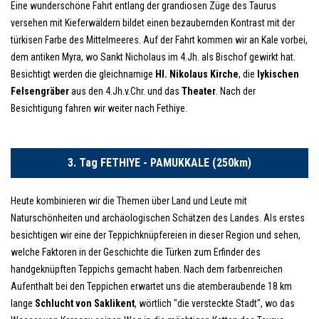
Eine wunderschöne Fahrt entlang der grandiosen Züge des Taurus
versehen mit Kieferwäldern bildet einen bezaubernden Kontrast mit der
türkisen Farbe des Mittelmeeres. Auf der Fahrt kommen wir an Kale vorbei,
dem antiken Myra, wo Sankt Nicholaus im 4.Jh. als Bischof gewirkt hat.
Besichtigt werden die gleichnamige
Hl. Nikolaus Kirche
, die
lykischen
Felsengräber
aus den 4.Jh.v.Chr. und das
Theater
. Nach der
Besichtigung fahren wir weiter nach Fethiye.
3. Tag FETHIYE - PAMUKKALE (250km)
Heute kombinieren wir die Themen über Land und Leute mit
Naturschönheiten und archäologischen Schätzen des Landes. Als erstes
besichtigen wir eine der Teppichknüpfereien in dieser Region und sehen,
welche Faktoren in der Geschichte die Türken zum Erfinder des
handgeknüpften Teppichs gemacht haben. Nach dem farbenreichen
Aufenthalt bei den Teppichen erwartet uns die atemberaubende 18 km
lange
Schlucht von Saklikent
, wörtlich "die versteckte Stadt", wo das